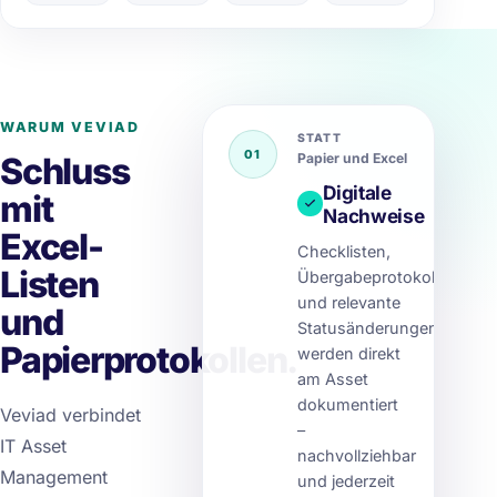
WARUM VEVIAD
STATT
01
Papier und Excel
Schluss
Digitale
mit
Nachweise
Excel-
Checklisten,
Listen
Übergabeprotokolle
und relevante
und
Statusänderungen
Papierprotokollen.
werden direkt
am Asset
dokumentiert
Veviad verbindet
–
IT Asset
nachvollziehbar
Management
und jederzeit