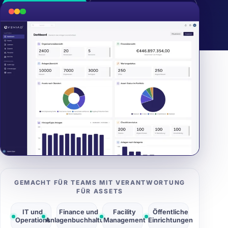
Demo anfragen
Testzugang anfragen
Keine Kreditkarte nötig
Testumgebung in Europa
Testphase endet automatisch
GEMACHT FÜR TEAMS MIT VERANTWORTUNG
FÜR ASSETS
IT und
Finance und
Facility
Öffentliche
Operations
Anlagenbuchhaltung
Management
Einrichtungen