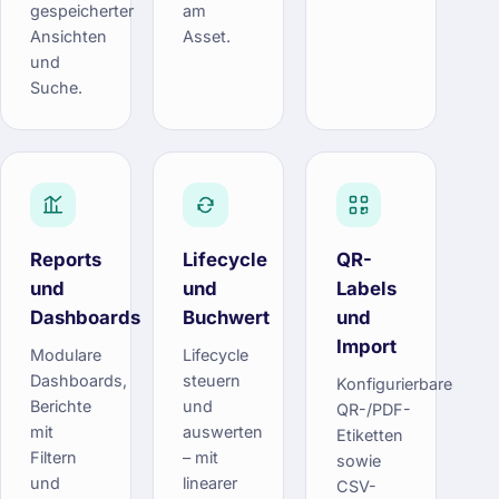
gespeicherter
am
Ansichten
Asset.
und
Suche.
Reports
Lifecycle
QR-
und
und
Labels
Dashboards
Buchwert
und
Import
Modulare
Lifecycle
Dashboards,
steuern
Konfigurierbare
Berichte
und
QR-/PDF-
mit
auswerten
Etiketten
Filtern
– mit
sowie
und
linearer
CSV-