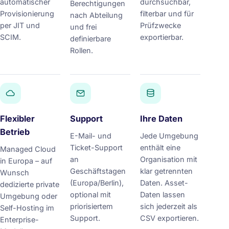
automatischer
durchsuchbar,
Berechtigungen
Provisionierung
filterbar und für
nach Abteilung
per JIT und
Prüfzwecke
und frei
SCIM.
exportierbar.
definierbare
Rollen.
Flexibler
Support
Ihre Daten
Betrieb
E-Mail- und
Jede Umgebung
Ticket-Support
enthält eine
Managed Cloud
an
Organisation mit
in Europa – auf
Geschäftstagen
klar getrennten
Wunsch
(Europa/Berlin),
Daten. Asset-
dedizierte private
optional mit
Daten lassen
Umgebung oder
priorisiertem
sich jederzeit als
Self-Hosting im
Support.
CSV exportieren.
Enterprise-