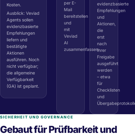
per E-
evidenzbasierte
Kosten.
Mail
Empfehlungen
Ausblick: Veviad
bereitstellen
und
Agents sollen
und
Aktionen,
evidenzbasierte
mit
die
Empfehlungen
Veviad
erst
liefern und
AI
nach
bestätigte
zusammenfassen.
Ihrer
Aktionen
Freigabe
ausführen. Noch
ausgeführt
nicht verfügbar;
werden
die allgemeine
– etwa
Verfügbarkeit
für
(GA) ist geplant.
Checklisten
und
Übergabeprotokoll
SICHERHEIT UND GOVERNANCE
Gebaut für Prüfbarkeit und