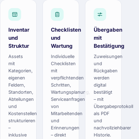
Inventar
Checklisten
Übergaben
und
und
mit
Struktur
Wartung
Bestätigung
Assets
Individuelle
Zuweisungen
mit
Checklisten
und
Kategorien,
mit
Rückgaben
eigenen
verpflichtenden
werden
Feldern,
Schritten,
digital
Standorten,
Wartungsplanung,
bestätigt
Abteilungen
Serviceanfragen
– mit
und
von
Übergabeprotokoll
Kostenstellen
Mitarbeitenden
als PDF
strukturieren
und
und
–
Erinnerungen
nachvollziehbarer
inklusive
– direkt
Historie.