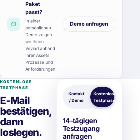
Paket
passt?
In einer
Demo anfragen
persönlichen
Demo zeigen
wir Ihnen
Veviad anhand
Ihrer Assets,
Prozesse und
Anforderungen.
KOSTENLOSE
TESTPHASE
Kontakt
Kostenlose
E-Mail
/ Demo
Testphase
bestätigen,
dann
14-tägigen
Testzugang
loslegen.
anfragen