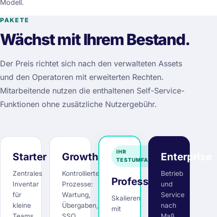
Modell.
PAKETE
Wächst mit Ihrem Bestand.
Der Preis richtet sich nach den verwalteten Assets
und den Operatoren mit erweiterten Rechten.
Mitarbeitende nutzen die enthaltenen Self-Service-
Funktionen ohne zusätzliche Nutzergebühr.
IHR
Starter
Growth
Enterprise
TESTUMFANG
Zentrales
Kontrollierte
Betrieb
Professional
Inventar
Prozesse:
und
für
Wartung,
Service
Skalieren
kleine
Übergaben,
nach
mit
Teams,
SSO
Maß