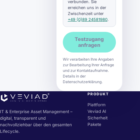
verbunden. Sie
erreichen uns in der
Zwischenzeit unter
+49 (0)89 24581980
.
Testzugang
anfragen
Wir verarbeiten Ihre Angaben
zur Bearbeitung Ihrer Anfrage
und zur Kontaktaufnahme.
Details in der
Datenschutzerklärung.
PRODUKT
Plattform
Veviad AI
IT & Enterprise Asset Management –
Sicherheit
digital, transparent und
Pakete
nachvollziehbar über den gesamten
Lifecycle.