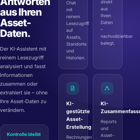
Antworten
direkt
Chat
aus Ihren
aus
mit
Ihren
reinem
Asset-
Daten
Lesezugriff
–
Daten.
auf
nachvollziehbar
Assets,
belegt.
Standorte
Der KI-Assistent mit
und
reinem Lesezugriff
Historien.
analysiert und fasst
Informationen
zusammen oder
extrahiert sie – ohne
Ihre Asset-Daten zu
KI-
KI-
verändern.
gestützte
Zusammenfass
Asset-
Reports
Erstellung
und
Kontrolle bleibt
Asset-
Rechnungen