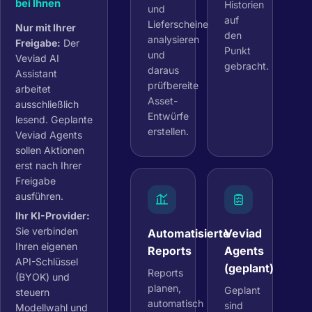
bei Ihnen
Historien
und
auf
Lieferscheine
Nur mit Ihrer
den
analysieren
Freigabe:
Der
Punkt
und
Veviad AI
gebracht.
daraus
Assistant
prüfbereite
arbeitet
Asset-
ausschließlich
Entwürfe
lesend. Geplante
erstellen.
Veviad Agents
sollen Aktionen
erst nach Ihrer
Freigabe
ausführen.
Ihr KI-Provider:
Sie verbinden
Automatisierte
Veviad
Ihren eigenen
Reports
Agents
API-Schlüssel
(geplant)
Reports
(BYOK) und
planen,
Geplant
steuern
automatisch
sind
Modellwahl und