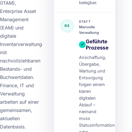
(ITAM),
belegbar.
Enterprise Asset
Management
STATT
02
Manuelle
(EAM) und
Verwaltung
digitale
Geführte
Inventarverwaltung
Prozesse
mit
Anschaffung,
nachvollziehbaren
Übergabe,
Bestands- und
Wartung und
Buchwertdaten.
Entsorgung
folgen einem
Finance, IT und
klaren
Verwaltung
digitalen
arbeiten auf einer
Ablauf –
gemeinsamen,
niemand
aktuellen
muss
Statusinformationen
Datenbasis.
oder