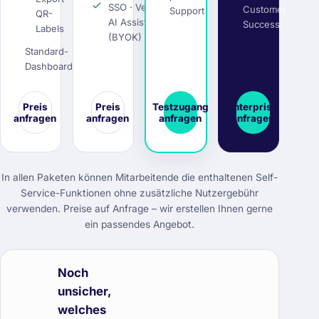
SSO · Veviad
Customer
Support
QR-
AI Assistant
Success
Labels
(BYOK)
Standard-
Dashboard
Preis
Preis
Testzugang
Enterprise
anfragen
anfragen
anfragen
anfragen
In allen Paketen können Mitarbeitende die enthaltenen Self-
Service-Funktionen ohne zusätzliche Nutzergebühr
verwenden. Preise auf Anfrage – wir erstellen Ihnen gerne
ein passendes Angebot.
Noch
unsicher,
welches