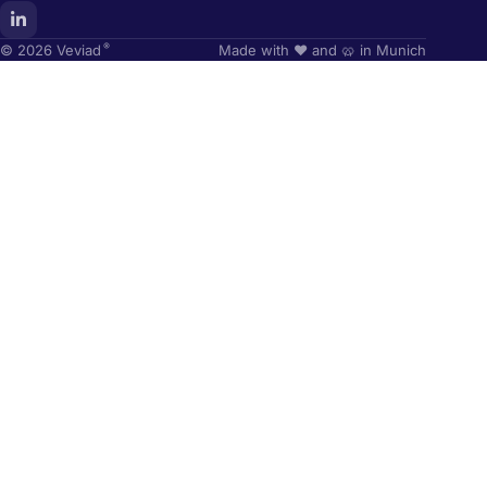
®
© 2026 Veviad
Made with ❤️ and 🥨 in Munich