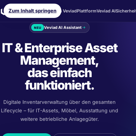
Zum Inhalt springen
Warum Veviad
Plattform
Veviad AI
Sicherhei
Veviad AI Assistant
NEU
IT & Enterprise Asset
Management,
das einfach
funktioniert.
Digitale Inventarverwaltung über den gesamten
Lifecycle – für IT-Assets, Möbel, Ausstattung und
weitere betriebliche Anlagegüter.