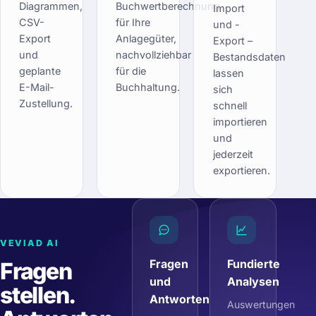
Diagrammen,
Buchwertberechnung
Import
CSV-
für Ihre
und -
Export
Anlagegüter,
Export –
und
nachvollziehbar
Bestandsdaten
geplante
für die
lassen
E-Mail-
Buchhaltung.
sich
Zustellung.
schnell
importieren
und
jederzeit
exportieren.
VEVIAD AI
Fragen
Fundierte
Fragen
und
Analysen
stellen.
Antworten
Auswertungen