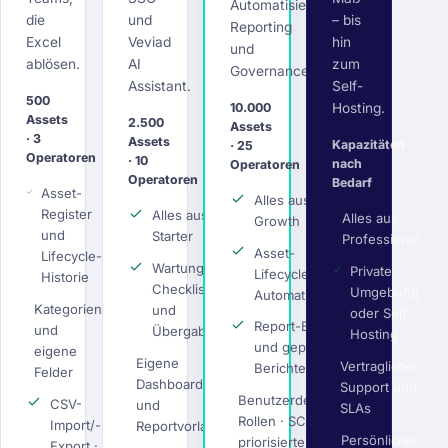
Automatisierung,
die
und
– bis
Reporting
Excel
Veviad
hin
und
ablösen.
AI
zum
Governance.
Assistant.
Self-
500
10.000
Hosting.
Assets
2.500
Assets
· 3
Assets
Kapazitäten
· 25
Operatoren
· 10
nach
Operatoren
Operatoren
Bedarf
Asset-
Alles aus
Register
Alles aus
Alles aus
Growth
und
Starter
Professional
Asset-
Lifecycle-
Wartung,
Private
Lifecycle-
Historie
Checklisten
Umgebung
Automatisierung
Kategorien
und
oder Self-
Report-Builder
und
Übergaben
Hosting
und geplante
eigene
Eigene
Vertraglicher
Berichte
Felder
Dashboards
Support und
Benutzerdefinierte
CSV-
und
SLAs
Rollen · SCIM ·
Import/-
Reportvorlagen
Persönlicher
priorisierter
Export ·